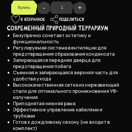
-
+
Купить
90 x 45 x 60 см
В ИЗБРАННОЕ
ПОДЕЛИТЬСЯ
Современный природный террариум
Безупречно сочетает эстетику и
функциональность
Регулируемая система вентиляции для
предотвращения образования конденсата
Запирающаяся передняя дверца для
предотвращения побега
Съемная и запирающаяся верхняя часть для
удобства ухода
Высококачественная сетка из нержавеющей
стали для оптимального проникновения УФ-
излучения
Приподнятая нижняя рама
Эффективное управление кабелями и
трубками
Готов к дождливому сезону (не входит в
комплект)