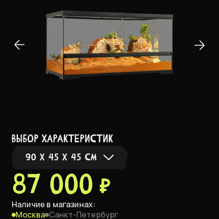
выбор характеристик
90 X 45 X 45 СМ
87 000 ₽
90 x 45 x 30 см
Наличие в магазинах:
Москва
Санкт-Петербург
90 x 45 x 45 см
В НАЛИЧИИ